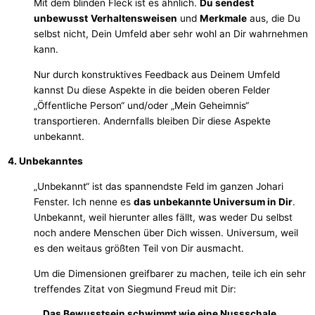
Mit dem blinden Fleck ist es ähnlich.
Du sendest
unbewusst
Verhaltensweisen
und
Merkmale
aus, die Du
selbst nicht, Dein Umfeld aber sehr wohl an Dir wahrnehmen
kann.
Nur durch konstruktives Feedback aus Deinem Umfeld
kannst Du diese Aspekte in die beiden oberen Felder
„Öffentliche Person“ und/oder „Mein Geheimnis“
transportieren. Andernfalls bleiben Dir diese Aspekte
unbekannt.
4. Unbekanntes
„Unbekannt“ ist das spannendste Feld im ganzen Johari
Fenster. Ich nenne es
das unbekannte Universum in Dir
.
Unbekannt, weil hierunter alles fällt, was weder Du selbst
noch andere Menschen über Dich wissen. Universum, weil
es den weitaus größten Teil von Dir ausmacht.
Um die Dimensionen greifbarer zu machen, teile ich ein sehr
treffendes Zitat von Siegmund Freud mit Dir:
„Das Bewusstsein schwimmt wie eine Nussschale