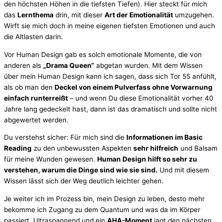
den höchsten Höhen in die tiefsten Tiefen). Hier steckt für mich
das
Lernthema
drin, mit dieser
Art der Emotionalität
umzugehen.
Wirft sie mich doch in meine eigenen tiefsten Emotionen und auch
die Altlasten darin.
Vor Human Design gab es solch emotionale Momente, die von
anderen als
„Drama Queen“
abgetan wurden. Mit dem Wissen
über mein Human Design kann ich sagen, dass sich Tor 55 anfühlt,
als ob man den
Deckel von einem Pulverfass ohne Vorwarnung
einfach runterreißt
– und wenn Du diese Emotionalität vorher 40
Jahre lang gedeckelt hast, dann ist das dramatisch und sollte nicht
abgewertet werden.
Du verstehst sicher: Für mich sind die
Informationen im Basic
Reading
zu den unbewussten Aspekten
sehr hilfreich
und Balsam
für meine Wunden gewesen.
Human Design hilft so sehr zu
verstehen, warum die Dinge sind wie sie sind.
Und mit diesem
Wissen lässt sich der Weg deutlich leichter gehen.
Je weiter ich im Prozess bin, mein Design zu leben, desto mehr
bekomme ich Zugang zu dem Quantum und was da im Körper
passiert. Ultraspannend und ein
AHA-Moment
jagt den nächsten